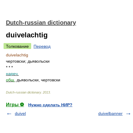
Dutch-russian dictionary
duivelachtig
Толкование
Перевод
duivelachtig
чертовски; дьявольски
* * *
нареч.
общ.
дьявольски, чертовски
Dutch-russian dictionary
.
2013
.
Игры ⚽
Нужно сделать НИР?
duivel
duivelbanner